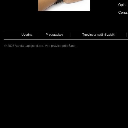
Opis:
Cena:
Uvodna
Predstavitev
Tgovine z našimi izdelki
© 2026 Vanda Lapajne d.o.o. Vse pravice pridržane.