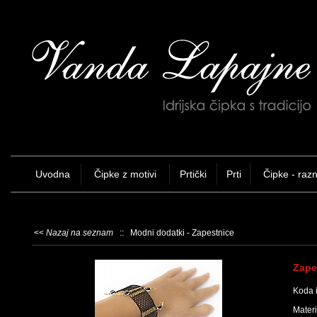
Uvodna
Čipke z motivi
Prtički
Prti
Čipke - raz
<<
Nazaj na seznam
:: Modni dodatki - Zapestnice
Zape
Koda 
Materi