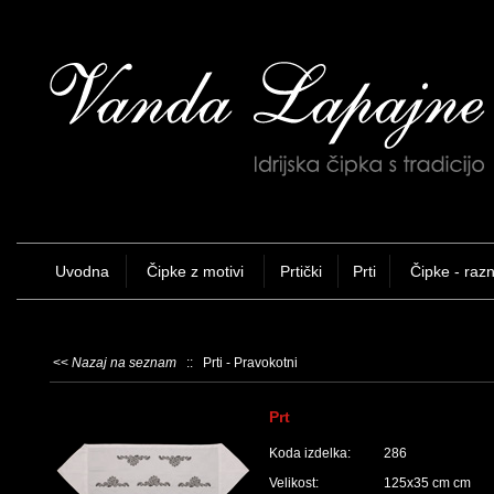
Uvodna
Čipke z motivi
Prtički
Prti
Čipke - raz
<<
Nazaj na seznam
:: Prti - Pravokotni
Prt
Koda izdelka:
286
Velikost:
125x35 cm cm