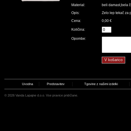
Material:
beli damast,bela č
Opis:
Zelo lep tekač za 
Cena:
0,00 €
Količina:
Opombe:
Uvodna
Predstavitev
Tgovine z našimi izdelki
© 2026 Vanda Lapajne d.o.o. Vse pravice pridržane.