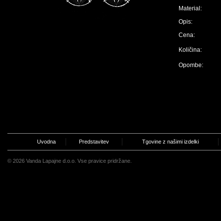
Material:
Opis:
Cena:
Količina:
Opombe:
Uvodna
Predstavitev
Tgovine z našimi izdelki
© 2026 Vanda Lapajne d.o.o. Vse pravice pridržane.