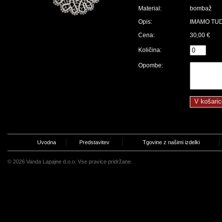
Material:
bombaž
Opis:
IMAMO TUDI
Cena:
30,00 €
Količina:
Opombe:
Uvodna
Predstavitev
Tgovine z našimi izdelki
© 2026 Vanda Lapajne d.o.o. Vse pravice pridržane.