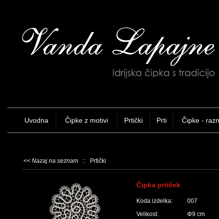
Uvodna
Čipke z motivi
Prtički
Prti
Čipke - raz
<<
Nazaj na seznam
:: Prtički
Čipka prtiček
Koda izdelka:
007
Velikost:
Φ9 cm