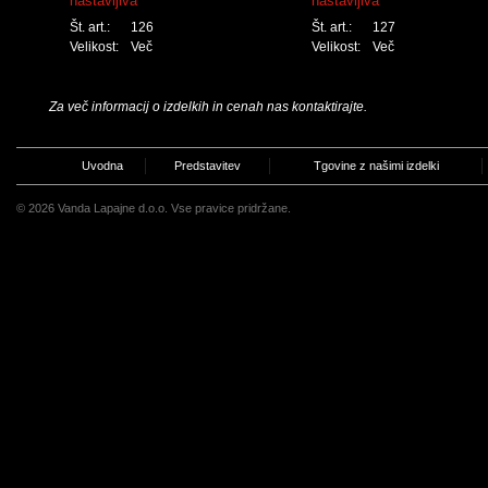
nastavljiva
nastavljiva
Št. art.:
126
Št. art.:
127
Velikost:
Več
Velikost:
Več
Za več informacij o izdelkih in cenah nas kontaktirajte.
Uvodna
Predstavitev
Tgovine z našimi izdelki
© 2026 Vanda Lapajne d.o.o. Vse pravice pridržane.