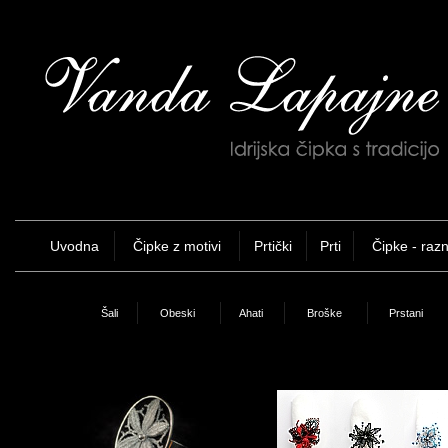
Uvodna
Čipke z motivi
Prtički
Prti
Čipke - raz
Šali
Obeski
Ahati
Broške
Prstani